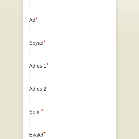
*
Ad
*
Soyad
*
Adres 1
Adres 2
*
Şehir
*
Eyalet