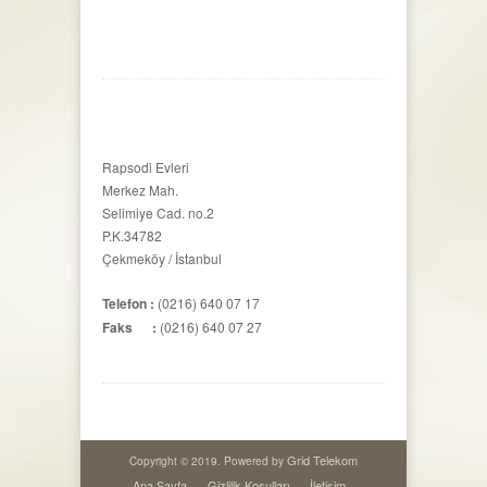
Rapsodi Evleri
Merkez Mah.
Selimiye Cad. no.2
P.K.34782
Çekmeköy / İstanbul
Telefon :
(0216) 640 07 17
Faks :
(0216) 640 07 27
Grid Telekom
Copyright © 2019. Powered by
Ana Sayfa
Gizlilik Koşulları
İletişim