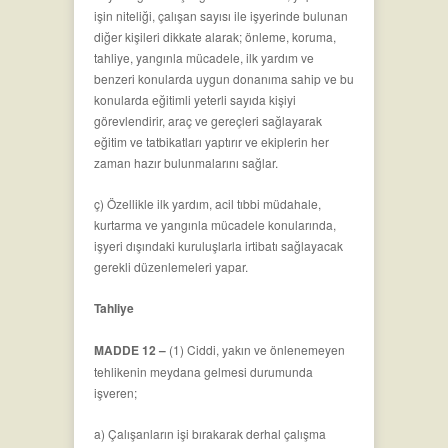
işin niteliği, çalışan sayısı ile işyerinde bulunan
diğer kişileri dikkate alarak; önleme, koruma,
tahliye, yangınla mücadele, ilk yardım ve
benzeri konularda uygun donanıma sahip ve bu
konularda eğitimli yeterli sayıda kişiyi
görevlendirir, araç ve gereçleri sağlayarak
eğitim ve tatbikatları yaptırır ve ekiplerin her
zaman hazır bulunmalarını sağlar.
ç) Özellikle ilk yardım, acil tıbbi müdahale,
kurtarma ve yangınla mücadele konularında,
işyeri dışındaki kuruluşlarla irtibatı sağlayacak
gerekli düzenlemeleri yapar.
Tahliye
MADDE 12 –
(1) Ciddi, yakın ve önlenemeyen
tehlikenin meydana gelmesi durumunda
işveren;
a) Çalışanların işi bırakarak derhal çalışma