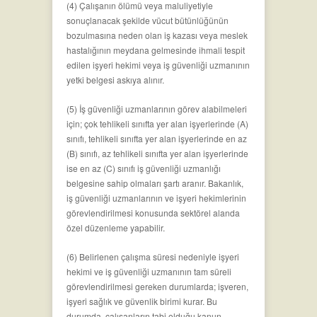
(4) Çalışanın ölümü veya maluliyetiyle
sonuçlanacak şekilde vücut bütünlüğünün
bozulmasına neden olan iş kazası veya meslek
hastalığının meydana gelmesinde ihmali tespit
edilen işyeri hekimi veya iş güvenliği uzmanının
yetki belgesi askıya alınır.
(5) İş güvenliği uzmanlarının görev alabilmeleri
için; çok tehlikeli sınıfta yer alan işyerlerinde (A)
sınıfı, tehlikeli sınıfta yer alan işyerlerinde en az
(B) sınıfı, az tehlikeli sınıfta yer alan işyerlerinde
ise en az (C) sınıfı iş güvenliği uzmanlığı
belgesine sahip olmaları şartı aranır. Bakanlık,
iş güvenliği uzmanlarının ve işyeri hekimlerinin
görevlendirilmesi konusunda sektörel alanda
özel düzenleme yapabilir.
(6) Belirlenen çalışma süresi nedeniyle işyeri
hekimi ve iş güvenliği uzmanının tam süreli
görevlendirilmesi gereken durumlarda; işveren,
işyeri sağlık ve güvenlik birimi kurar. Bu
durumda, çalışanların tabi olduğu kanun