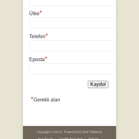
*
Ülke
*
Telefon
*
Eposta
*
Gerekli alan
Grid Telekom
Copyright © 2019. Powered by
Ana Sayfa
Gizlilik Koşulları
İletişim