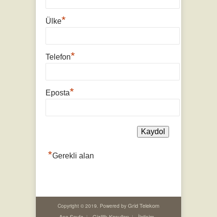
*
Ülke
*
Telefon
*
Eposta
*
Gerekli alan
Grid Telekom
Copyright © 2019. Powered by
Ana Sayfa
Gizlilik Koşulları
İletişim