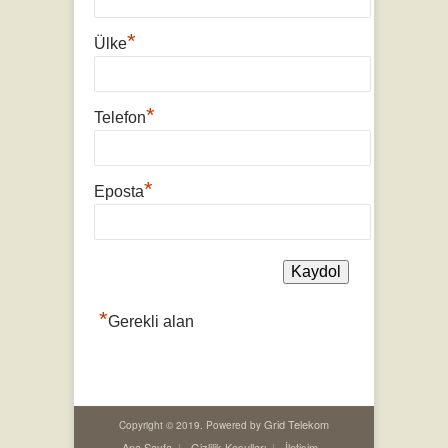
*
Ülke
*
Telefon
*
Eposta
*
Gerekli alan
Grid Telekom
Copyright © 2019. Powered by
Ana Sayfa
Gizlilik Koşulları
İletişim