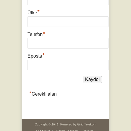
*
Ülke
*
Telefon
*
Eposta
*
Gerekli alan
Grid Telekom
Copyright © 2019. Powered by
Ana Sayfa
Gizlilik Koşulları
İletişim