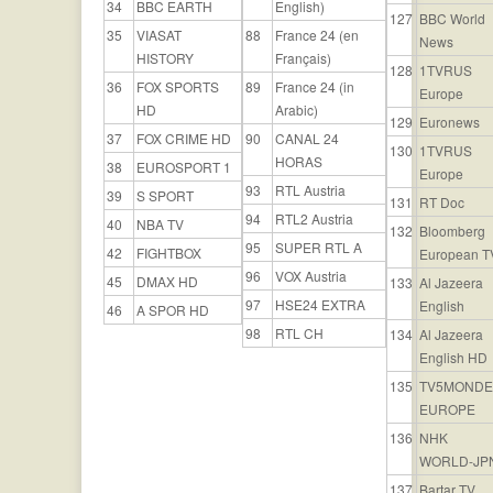
34
BBC EARTH
English)
127
BBC World
35
VIASAT
88
France 24 (en
News
HISTORY
Français)
128
1TVRUS
36
FOX SPORTS
89
France 24 (in
Europe
HD
Arabic)
129
Euronews
37
FOX CRIME HD
90
CANAL 24
130
1TVRUS
HORAS
38
EUROSPORT 1
Europe
93
RTL Austria
39
S SPORT
131
RT Doc
94
RTL2 Austria
40
NBA TV
132
Bloomberg
95
SUPER RTL A
42
FIGHTBOX
European T
96
VOX Austria
45
DMAX HD
133
Al Jazeera
97
HSE24 EXTRA
English
46
A SPOR HD
98
RTL CH
134
Al Jazeera
English HD
135
TV5MONDE
EUROPE
136
NHK
WORLD-JP
137
Bartar TV