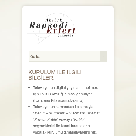
KURULUM İLE İLGİLİ
BİLGİLER;
Televizyonun digital yayınları alabilmesi
için DVB-C özelliği olması gerekiyor.
(Kullanma Kılavuzuna bakınız)
Televizyonun kumandası ile sırasıyla;
“
Menü
” – “
Kurulum
” – “
Otomatik Tarama
”
“
Sayısal Kablo
” ve/veya “
Kablo
”
seçeneklerini ile kanal taramalarını
yaparak kurulumu tamamlayabilirsiniz.