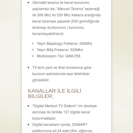
Otomatik tarama ile kanal kurulumu
yapılamaz ise; “
Manuel Tarama
” seçeneği
ile 306 Mhz ile 530 Mhz frekans aralığında
kanal taraması yaparak (530 gelindiğinde
taramayı durdurunuz ) kurulumu
tamamlayabilirsiniz.
Yayın Başlangıç Frekansı: 306Mhz
Yayın Bitiş Frekansı: 530Mhz
Modülasyon Tipi: QAM 256
TV’lerin yerli ve ithal olmalarına göre
kurulum adımlarında bazı farklılıklar
görülebilir.
KANALLAR İLE İLGİLİ
BİLGİLER;
“Digital Merkezi TV Sistemi” nin devreye
alınması ile birlikte 137 digital kanal
bulunmaktadır.
Digital kanalların içinde, DSMART
platformuna ait 24 adet (film, eğlence,