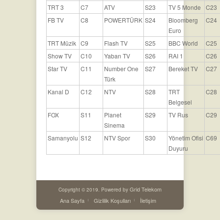
TRT 3
C7
ATV
S23
TV 5 Monde
C23
FB TV
C8
POWERTÜRK
S24
Bloomberg
C24
Euro
TRT Müzik
C9
Flash TV
S25
BBC World
C25
Show TV
C10
Yaban TV
S26
RAI 1
C26
Star TV
C11
Number One
S27
Bereket TV
C27
Türk
Kanal D
C12
NTV
S28
TRT
C28
Belgesel
FOX
S11
Planet
S29
TV Rus
C29
Sinema
Samanyolu
S12
NTV Spor
S30
Yönetim Ofisi
C69
Duyuru
Grid Telekom
Copyright © 2019. Powered by
Ana Sayfa
Gizlilik Koşulları
İletişim