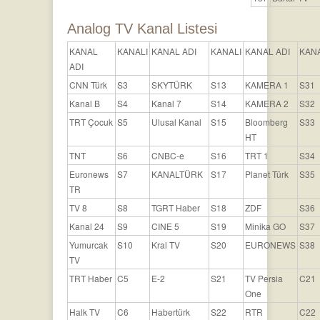
Analog TV Kanal Listesi
KANAL
KANALI
KANAL ADI
KANALI
KANAL ADI
KANA
ADI
CNN Türk
S3
SKYTÜRK
S13
KAMERA 1
S31
Kanal B
S4
Kanal 7
S14
KAMERA 2
S32
TRT Çocuk
S5
Ulusal Kanal
S15
Bloomberg
S33
HT
TNT
S6
CNBC-e
S16
TRT 1
S34
Euronews
S7
KANALTÜRK
S17
Planet Türk
S35
TR
TV 8
S8
TGRT Haber
S18
ZDF
S36
Kanal 24
S9
CINE 5
S19
Minika GO
S37
Yumurcak
S10
Kral TV
S20
EURONEWS
S38
TV
TRT Haber
C5
E-2
S21
TV Persia
C21
One
Halk TV
C6
Habertürk
S22
RTR
C22