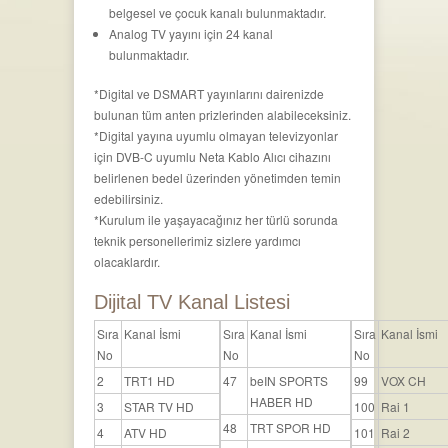
belgesel ve çocuk kanalı bulunmaktadır.
Analog TV yayını için 24 kanal
bulunmaktadır.
*Digital ve DSMART yayınlarını dairenizde
bulunan tüm anten prizlerinden alabileceksiniz.
*Digital yayına uyumlu olmayan televizyonlar
için DVB-C uyumlu Neta Kablo Alıcı cihazını
belirlenen bedel üzerinden yönetimden temin
edebilirsiniz.
*Kurulum ile yaşayacağınız her türlü sorunda
teknik personellerimiz sizlere yardımcı
olacaklardır.
Dijital TV Kanal Listesi
Sıra
Kanal İsmi
Sıra
Kanal İsmi
Sıra
Kanal İsmi
No
No
No
2
TRT1 HD
47
beIN SPORTS
99
VOX CH
HABER HD
3
STAR TV HD
100
Rai 1
48
TRT SPOR HD
4
ATV HD
101
Rai 2