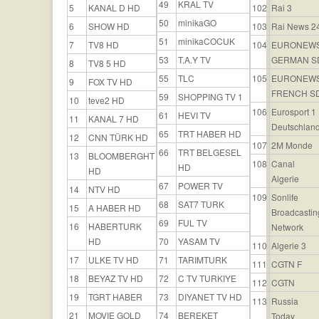
49
KRAL TV
5
KANAL D HD
102
Rai 3
50
minikaGO
6
SHOW HD
103
Rai News 2
51
minikaCOCUK
7
TV8 HD
104
EURONEW
53
T.A.Y TV
GERMAN S
8
TV8 5 HD
55
TLC
105
EURONEW
9
FOX TV HD
FRENCH S
59
SHOPPING TV 1
10
teve2 HD
106
Eurosport 1
61
HEVI TV
11
KANAL 7 HD
Deutschlan
65
TRT HABER HD
12
CNN TÜRK HD
107
2M Monde
66
TRT BELGESEL
13
BLOOMBERGHT
108
Canal
HD
HD
Algerie
67
POWER TV
14
NTV HD
109
Sonlife
68
SAT7 TURK
15
A HABER HD
Broadcastin
69
FUL TV
16
HABERTURK
Network
HD
70
YASAM TV
110
Algerie 3
17
ULKE TV HD
71
TARIMTURK
111
CGTN F
18
BEYAZ TV HD
72
C TV TURKIYE
112
CGTN
19
TGRT HABER
73
DIYANET TV HD
113
Russia
21
MOVIE GOLD
74
BEREKET
Today