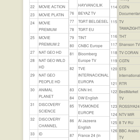
HAYVANCILIK
22
MOVIE ACTION
114
CGTN
76
BEYAZ TV
Documentar
23
MOVIE PLATIN
77
TGRT BELGESEL
115
TV
24
MOVIE
TAMAZIGHT
PREMIUM
78
TGRT EU
116
THT
25
MOVIE
79
TINT
PREMIUM 2
117
Shanson TV
80
CNBC Europe
27
NAT GEO HD
118
TV CORAN
81
Bloomberg
28
NAT GEO WILD
Europe TV
119
CGTN
HD
82
TVE
120
STS
29
NAT GEO
INTERNACIONAL
Internationa
PEOPLE HD
EUROPA
121
RTR
30
ANIMAL
83
CNN Int.
122
BestMarket
PLANET
84
DW English
TV
31
DISCOVERY
85
TV5MONDE
123
ROSSIYA24
SCIENCE
EUROPE
124
NTV MIR
32
DISCOVERY
86
Al Jazeera
125
8 TV RU
CHANNEL
English
126
BBC Arabic
33
ID
87
France 24 (in
TV