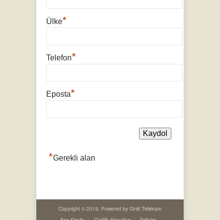
*
Ülke
*
Telefon
*
Eposta
*
Gerekli alan
Grid Telekom
Copyright © 2019. Powered by
Ana Sayfa
Gizlilik Koşulları
İletişim