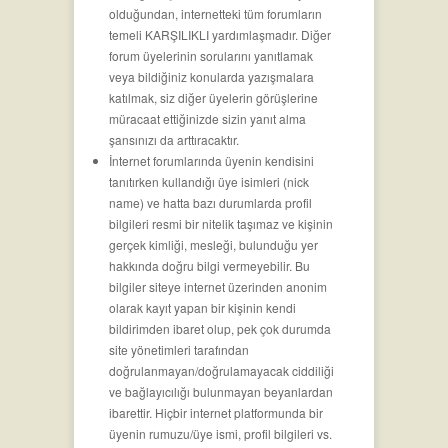
olduğundan, internetteki tüm forumların
temeli KARŞILIKLI yardımlaşmadır. Diğer
forum üyelerinin sorularını yanıtlamak
veya bildiğiniz konularda yazışmalara
katılmak, siz diğer üyelerin görüşlerine
müracaat ettiğinizde sizin yanıt alma
şansınızı da arttıracaktır.
İnternet forumlarında üyenin kendisini
tanıtırken kullandığı üye isimleri (nick
name) ve hatta bazı durumlarda profil
bilgileri resmi bir nitelik taşımaz ve kişinin
gerçek kimliği, mesleği, bulunduğu yer
hakkında doğru bilgi vermeyebilir. Bu
bilgiler siteye internet üzerinden anonim
olarak kayıt yapan bir kişinin kendi
bildirimden ibaret olup, pek çok durumda
site yönetimleri tarafından
doğrulanmayan/doğrulamayacak ciddiliği
ve bağlayıcılığı bulunmayan beyanlardan
ibarettir. Hiçbir internet platformunda bir
üyenin rumuzu/üye ismi, profil bilgileri vs.