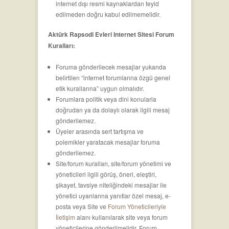
internet dışı resmi kaynaklardan teyid
edilmeden doğru kabul edilmemelidir.
Aktürk Rapsodi Evleri Internet Sitesi Forum
Kuralları:
Foruma gönderilecek mesajlar yukarıda
belirtilen “internet forumlarına özgü genel
etik kurallarına” uygun olmalıdır.
Forumlara politik veya dini konularla
doğrudan ya da dolaylı olarak ilgili mesaj
gönderilemez.
Üyeler arasında sert tartışma ve
polemikler yaratacak mesajlar foruma
gönderilemez.
Site/forum kuralları, site/forum yönetimi ve
yöneticileri ilgili görüş, öneri, eleştiri,
şikayet, tavsiye niteliğindeki mesajlar ile
yönetici uyarılarına yanıtlar özel mesaj, e-
posta veya Site ve
Forum Yöneticileriyle
İletişim
alanı kullanılarak site veya forum
yöneticilerine gönderilmelidir. Forum