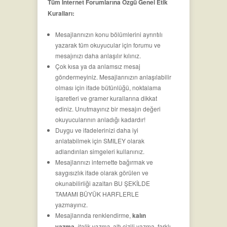
Tüm İnternet Forumlarına Özgü Genel Etik
Kuralları:
Mesajlarınızın konu bölümlerini ayrıntılı
yazarak tüm okuyucular için forumu ve
mesajınızı daha anlaşılır kılınız.
Çok kısa ya da anlamsız mesaj
göndermeyiniz. Mesajlarınızın anlaşılabilir
olması için ifade bütünlüğü, noktalama
işaretleri ve gramer kurallarına dikkat
ediniz. Unutmayınız bir mesajın değeri
okuyucularının anladığı kadardır!
Duygu ve ifadelerinizi daha iyi
anlatabilmek için SMILEY olarak
adlandırılan simgeleri kullanınız.
Mesajlarınızı internette bağırmak ve
saygısızlık ifade olarak görülen ve
okunabilirliği azaltan BU ŞEKİLDE
TAMAMI BÜYÜK HARFLERLE
yazmayınız.
Mesajlarında renklendirme,
kalın
yazma
,
italik yazma
,
altı çizili yazma
, farklı