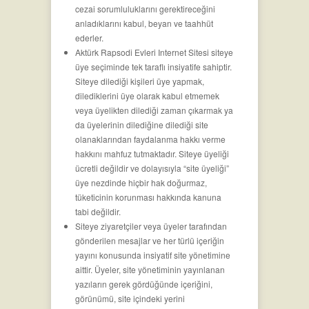
cezai sorumluluklarını gerektireceğini
anladıklarını kabul, beyan ve taahhüt
ederler.
Aktürk Rapsodi Evleri Internet Sitesi siteye
üye seçiminde tek taraflı insiyatife sahiptir.
Siteye dilediği kişileri üye yapmak,
dilediklerini üye olarak kabul etmemek
veya üyelikten dilediği zaman çıkarmak ya
da üyelerinin dilediğine dilediği site
olanaklarından faydalanma hakkı verme
hakkını mahfuz tutmaktadır. Siteye üyeliği
ücretli değildir ve dolayısıyla “site üyeliği”
üye nezdinde hiçbir hak doğurmaz,
tüketicinin korunması hakkında kanuna
tabi değildir.
Siteye ziyaretçiler veya üyeler tarafından
gönderilen mesajlar ve her türlü içeriğin
yayını konusunda insiyatif site yönetimine
aittir. Üyeler, site yönetiminin yayınlanan
yazıların gerek gördüğünde içeriğini,
görünümü, site içindeki yerini