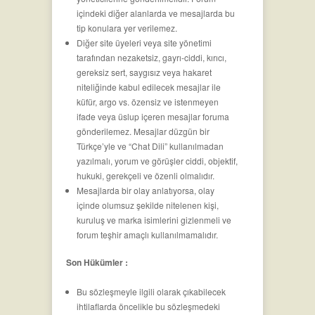
içindeki diğer alanlarda ve mesajlarda bu
tip konulara yer verilemez.
Diğer site üyeleri veya site yönetimi
tarafından nezaketsiz, gayrı-ciddi, kırıcı,
gereksiz sert, saygısız veya hakaret
niteliğinde kabul edilecek mesajlar ile
küfür, argo vs. özensiz ve istenmeyen
ifade veya üslup içeren mesajlar foruma
gönderilemez. Mesajlar düzgün bir
Türkçe’yle ve “Chat Dili” kullanılmadan
yazılmalı, yorum ve görüşler ciddi, objektif,
hukuki, gerekçeli ve özenli olmalıdır.
Mesajlarda bir olay anlatıyorsa, olay
içinde olumsuz şekilde nitelenen kişi,
kuruluş ve marka isimlerini gizlenmeli ve
forum teşhir amaçlı kullanılmamalıdır.
Son Hükümler :
Bu sözleşmeyle ilgili olarak çıkabilecek
ihtilaflarda öncelikle bu sözleşmedeki